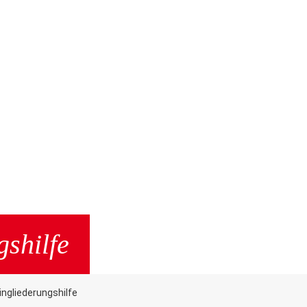
gshilfe
ingliederungshilfe