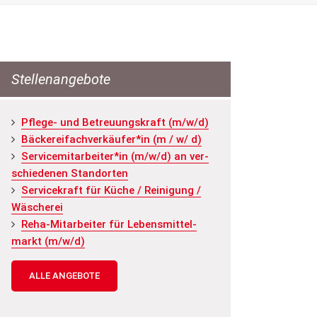
Stellenangebote
Pfle­ge- und Be­treu­ungs­kraft (m/w/d)
Bä­cke­rei­fach­ver­käu­fer*in (m / w/ d)
Ser­vice­mit­ar­bei­ter*in (m/w/d) an ver­
schie­de­nen Stand­or­ten
Ser­vice­kraft für Küche / Rei­ni­gung /
Wä­sche­rei
Reha-Mit­ar­bei­ter für Le­bens­mit­tel­
markt (m/w/d)
ALLE ANGEBOTE