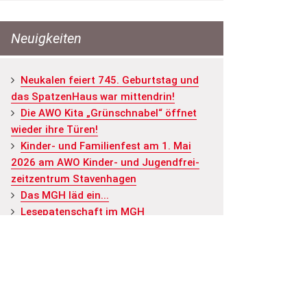
Neuigkeiten
Neu­ka­len fei­ert 745. Ge­burts­tag und
das Spat­zen­Haus war mit­ten­drin!
Die AWO Kita „Grün­schna­bel“ öff­net
wie­der ihre Türen!
Kin­der- und Fa­mi­li­en­fest am 1. Mai
2026 am AWO Kin­der- und Ju­gend­frei­
zeit­zen­trum Staven­ha­gen
Das MGH läd ein...
Le­se­pa­ten­schaft im MGH
ALLE NEUIGKEITEN