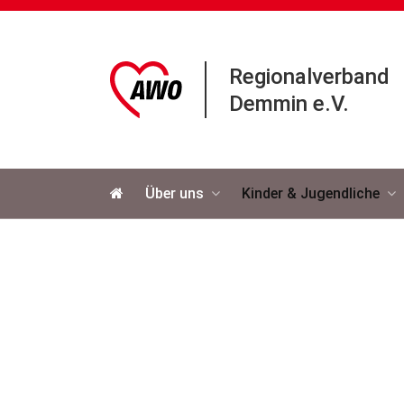
Regionalverband
Demmin e.V.
Navigation
Über uns
Kinder & Jugendliche
überspringen