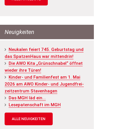
Neuigkeiten
Neu­ka­len fei­ert 745. Ge­burts­tag und
das Spat­zen­Haus war mit­ten­drin!
Die AWO Kita „Grün­schna­bel“ öff­net
wie­der ihre Türen!
Kin­der- und Fa­mi­li­en­fest am 1. Mai
2026 am AWO Kin­der- und Ju­gend­frei­
zeit­zen­trum Staven­ha­gen
Das MGH läd ein...
Le­se­pa­ten­schaft im MGH
ALLE NEUIGKEITEN