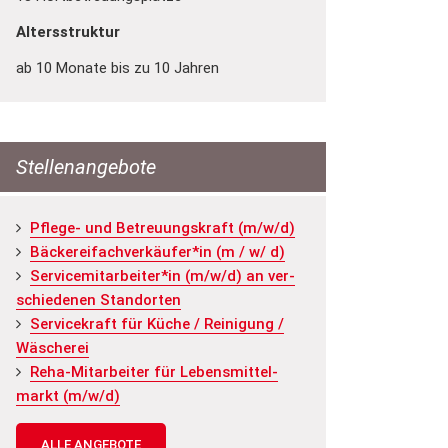
Altersstruktur
ab 10 Monate bis zu 10 Jahren
Stellenangebote
Pfle­ge- und Be­treu­ungs­kraft (m/w/d)
Bä­cke­rei­fach­ver­käu­fer*in (m / w/ d)
Ser­vice­mit­ar­bei­ter*in (m/w/d) an ver­
schie­de­nen Stand­or­ten
Ser­vice­kraft für Küche / Rei­ni­gung /
Wä­sche­rei
Reha-Mit­ar­bei­ter für Le­bens­mit­tel­
markt (m/w/d)
ALLE ANGEBOTE