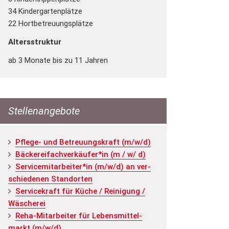
34 Kindergartenplätze
22 Hortbetreuungsplätze
Altersstruktur
ab 3 Monate bis zu 11 Jahren
Stellenangebote
Pfle­ge- und Be­treu­ungs­kraft (m/w/d)
Bä­cke­rei­fach­ver­käu­fer*in (m / w/ d)
Ser­vice­mit­ar­bei­ter*in (m/w/d) an ver­
schie­de­nen Stand­or­ten
Ser­vice­kraft für Küche / Rei­ni­gung /
Wä­sche­rei
Reha-Mit­ar­bei­ter für Le­bens­mit­tel­
markt (m/w/d)