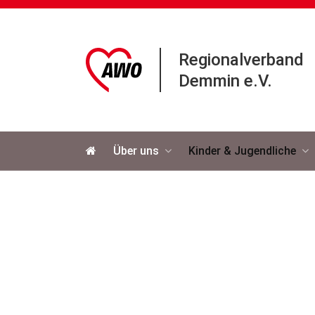
Regionalverband
Demmin e.V.
Navigation
Über uns
Kinder & Jugendliche
überspringen