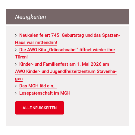
Neuigkeiten
Neu­ka­len fei­ert 745. Ge­burts­tag und das Spat­zen­
Haus war mit­ten­drin!
Die AWO Kita „Grün­schna­bel“ öff­net wie­der ihre
Türen!
Kin­der- und Fa­mi­li­en­fest am 1. Mai 2026 am
AWO Kin­der- und Ju­gend­frei­zeit­zen­trum Staven­ha­
gen
Das MGH läd ein...
Le­se­pa­ten­schaft im MGH
ALLE NEUIGKEITEN