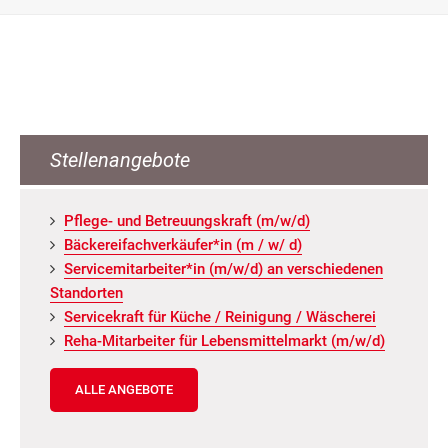
Stellenangebote
Pfle­ge- und Be­treu­ungs­kraft (m/w/d)
Bä­cke­rei­fach­ver­käu­fer*in (m / w/ d)
Ser­vice­mit­ar­bei­ter*in (m/w/d) an ver­schie­de­nen
Stand­or­ten
Ser­vice­kraft für Küche / Rei­ni­gung / Wä­sche­rei
Reha-Mit­ar­bei­ter für Le­bens­mit­tel­markt (m/w/d)
ALLE ANGEBOTE