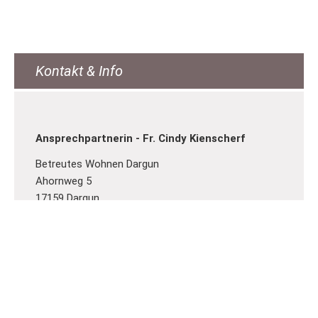
Kontakt & Info
Ansprechpartnerin - Fr. Cindy Kienscherf
Betreutes Wohnen Dargun
Ahornweg 5
17159 Dargun
Telefon: 03998/ 25833-300
Telefax: 03998/ 25833-333
E-Mail:
c.kienscherf@awo-demmin.de