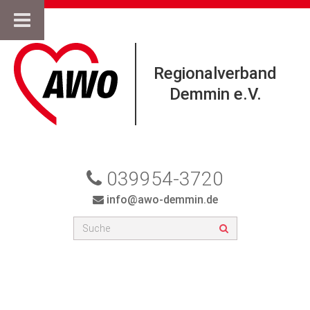
Regionalverband
Demmin e.V.
039954-3720
info@awo-demmin.de