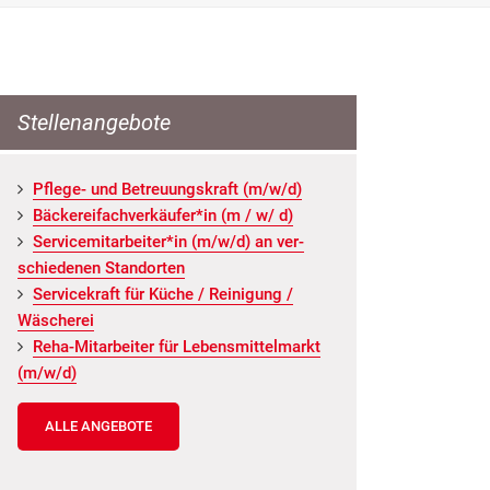
Stellenangebote
Pfle­ge- und Be­treu­ungs­kraft (m/w/d)
Bä­cke­rei­fach­ver­käu­fer*in (m / w/ d)
Ser­vice­mit­ar­bei­ter*in (m/w/d) an ver­
schie­de­nen Stand­or­ten
Ser­vice­kraft für Küche / Rei­ni­gung /
Wä­sche­rei
Reha-Mit­ar­bei­ter für Le­bens­mit­tel­markt
(m/w/d)
ALLE ANGEBOTE