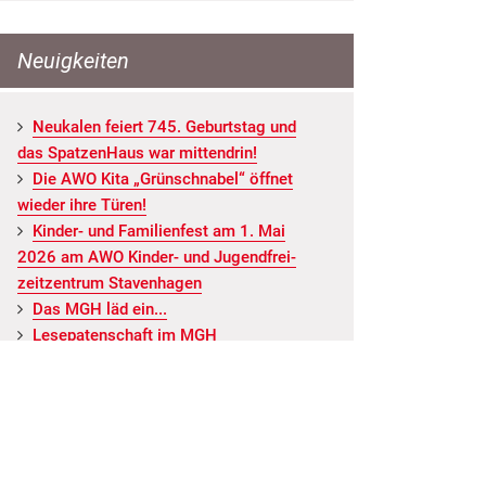
Neuigkeiten
Neu­ka­len fei­ert 745. Ge­burts­tag und
das Spat­zen­Haus war mit­ten­drin!
Die AWO Kita „Grün­schna­bel“ öff­net
wie­der ihre Türen!
Kin­der- und Fa­mi­li­en­fest am 1. Mai
2026 am AWO Kin­der- und Ju­gend­frei­
zeit­zen­trum Staven­ha­gen
Das MGH läd ein...
Le­se­pa­ten­schaft im MGH
ALLE NEUIGKEITEN