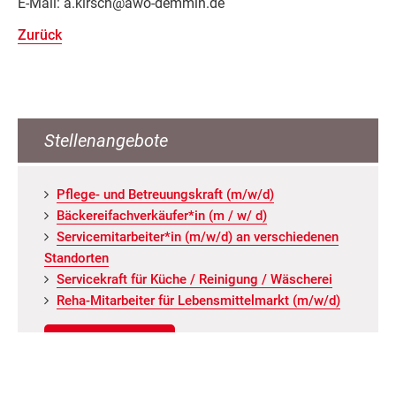
E-Mail: a.kirsch@awo-demmin.de
Zurück
Stellenangebote
Pfle­ge- und Be­treu­ungs­kraft (m/w/d)
Bä­cke­rei­fach­ver­käu­fer*in (m / w/ d)
Ser­vice­mit­ar­bei­ter*in (m/w/d) an ver­schie­de­nen
Stand­or­ten
Ser­vice­kraft für Küche / Rei­ni­gung / Wä­sche­rei
Reha-Mit­ar­bei­ter für Le­bens­mit­tel­markt (m/w/d)
ALLE ANGEBOTE