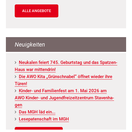
ALLE ANGEBOTE
Neuigkeiten
Neu­ka­len fei­ert 745. Ge­burts­tag und das Spat­zen­
Haus war mit­ten­drin!
Die AWO Kita „Grün­schna­bel“ öff­net wie­der ihre
Türen!
Kin­der- und Fa­mi­li­en­fest am 1. Mai 2026 am
AWO Kin­der- und Ju­gend­frei­zeit­zen­trum Staven­ha­
gen
Das MGH läd ein...
Le­se­pa­ten­schaft im MGH