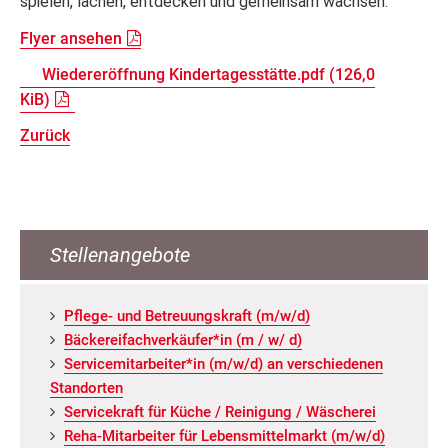
spielen, lachen, entdecken und gemeinsam wachsen.
Flyer ansehen
Wiedereröffnung Kindertagesstätte.pdf
(126,0
KiB)
Zurück
Stellenangebote
Pfle­ge- und Be­treu­ungs­kraft (m/w/d)
Bä­cke­rei­fach­ver­käu­fer*in (m / w/ d)
Ser­vice­mit­ar­bei­ter*in (m/w/d) an ver­schie­de­nen
Stand­or­ten
Ser­vice­kraft für Küche / Rei­ni­gung / Wä­sche­rei
Reha-Mit­ar­bei­ter für Le­bens­mit­tel­markt (m/w/d)