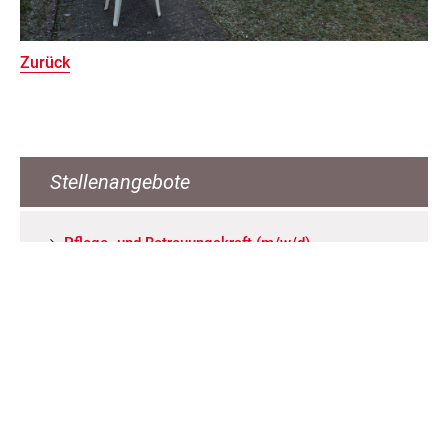
Zurück
Stellenangebote
Pfle­ge- und Be­treu­ungs­kraft (m/w/d)
Bä­cke­rei­fach­ver­käu­fer*in (m / w/ d)
Ser­vice­mit­ar­bei­ter*in (m/w/d) an ver­schie­de­nen
Stand­or­ten
Ser­vice­kraft für Küche / Rei­ni­gung / Wä­sche­rei
Reha-Mit­ar­bei­ter für Le­bens­mit­tel­markt (m/w/d)
ALLE ANGEBOTE