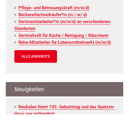
Pfle­ge- und Be­treu­ungs­kraft (m/w/d)
Bä­cke­rei­fach­ver­käu­fer*in (m / w/ d)
Ser­vice­mit­ar­bei­ter*in (m/w/d) an ver­schie­de­nen
Stand­or­ten
Ser­vice­kraft für Küche / Rei­ni­gung / Wä­sche­rei
Reha-Mit­ar­bei­ter für Le­bens­mit­tel­markt (m/w/d)
ALLE ANGEBOTE
Neuigkeiten
Neu­ka­len fei­ert 745. Ge­burts­tag und das Spat­zen­
Haus war mit­ten­drin!
Die AWO Kita „Grün­schna­bel“ öff­net wie­der ihre
Türen!