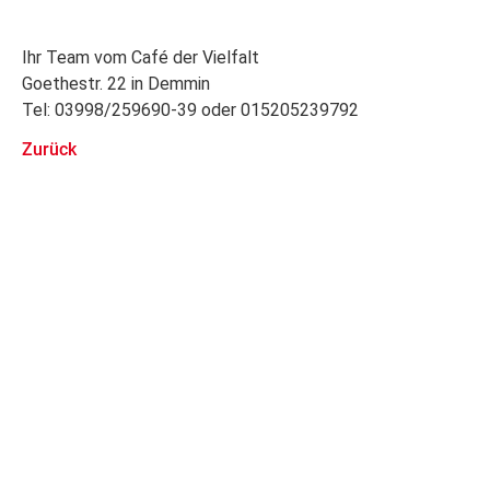
Ihr Team vom Café der Vielfalt
Goethestr. 22 in Demmin
Tel: 03998/259690-39 oder 015205239792
Zurück
Stellenangebote
Pfle­ge- und Be­treu­ungs­kraft (m/w/d)
Bä­cke­rei­fach­ver­käu­fer*in (m / w/ d)
Ser­vice­mit­ar­bei­ter*in (m/w/d) an ver­schie­de­nen
Stand­or­ten
Ser­vice­kraft für Küche / Rei­ni­gung / Wä­sche­rei
Reha-Mit­ar­bei­ter für Le­bens­mit­tel­markt (m/w/d)