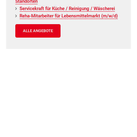
Stand­or­ten
Ser­vice­kraft für Küche / Rei­ni­gung / Wä­sche­rei
Reha-Mit­ar­bei­ter für Le­bens­mit­tel­markt (m/w/d)
ALLE ANGEBOTE
Neuigkeiten
Neu­ka­len fei­ert 745. Ge­burts­tag und das Spat­zen­
Haus war mit­ten­drin!
Die AWO Kita „Grün­schna­bel“ öff­net wie­der ihre
Türen!
Kin­der- und Fa­mi­li­en­fest am 1. Mai 2026 am
AWO Kin­der- und Ju­gend­frei­zeit­zen­trum Staven­ha­
gen
Das MGH läd ein...