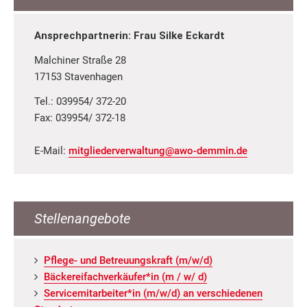
Ansprechpartnerin: Frau Silke Eckardt
Malchiner Straße 28
17153 Stavenhagen
Tel.: 039954/ 372-20
Fax: 039954/ 372-18
E-Mail:
mitgliederverwaltung@awo-demmin.de
Stellenangebote
Pfle­ge- und Be­treu­ungs­kraft (m/w/d)
Bä­cke­rei­fach­ver­käu­fer*in (m / w/ d)
Ser­vice­mit­ar­bei­ter*in (m/w/d) an ver­schie­de­nen