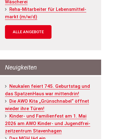
Wä­sche­rei
Reha-Mit­ar­bei­ter für Le­bens­mit­tel­
markt (m/w/d)
ALLE ANGEBOTE
Neuigkeiten
Neu­ka­len fei­ert 745. Ge­burts­tag und
das Spat­zen­Haus war mit­ten­drin!
Die AWO Kita „Grün­schna­bel“ öff­net
wie­der ihre Türen!
Kin­der- und Fa­mi­li­en­fest am 1. Mai
2026 am AWO Kin­der- und Ju­gend­frei­
zeit­zen­trum Staven­ha­gen
Das MGH läd ein...