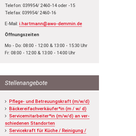
Telefon: 039954/ 2460-14 oder -15
Telefax: 039954/ 2460-16
E-Mail:
i.hartmann@awo-demmin.de
Öffnungszeiten
Mo - Do: 08:00 - 12:00 & 13:00 - 15:30 Uhr
Fr: 08:00 - 12:00 & 13:00 - 14:00 Uhr
Stellenangebote
Pfle­ge- und Be­treu­ungs­kraft (m/w/d)
Bä­cke­rei­fach­ver­käu­fer*in (m / w/ d)
Ser­vice­mit­ar­bei­ter*in (m/w/d) an ver­
schie­de­nen Stand­or­ten
Ser­vice­kraft für Küche / Rei­ni­gung /