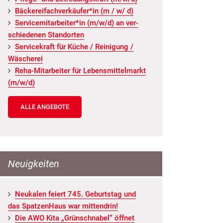
Bä­cke­rei­fach­ver­käu­fer*in (m / w/ d)
Ser­vice­mit­ar­bei­ter*in (m/w/d) an ver­
schie­de­nen Stand­or­ten
Ser­vice­kraft für Küche / Rei­ni­gung /
Wä­sche­rei
Reha-Mit­ar­bei­ter für Le­bens­mit­tel­markt
(m/w/d)
ALLE ANGEBOTE
Neuigkeiten
Neu­ka­len fei­ert 745. Ge­burts­tag und
das Spat­zen­Haus war mit­ten­drin!
Die AWO Kita „Grün­schna­bel“ öff­net