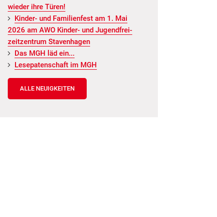
wie­der ihre Türen!
Kin­der- und Fa­mi­li­en­fest am 1. Mai
2026 am AWO Kin­der- und Ju­gend­frei­
zeit­zen­trum Staven­ha­gen
Das MGH läd ein...
Le­se­pa­ten­schaft im MGH
ALLE NEUIGKEITEN