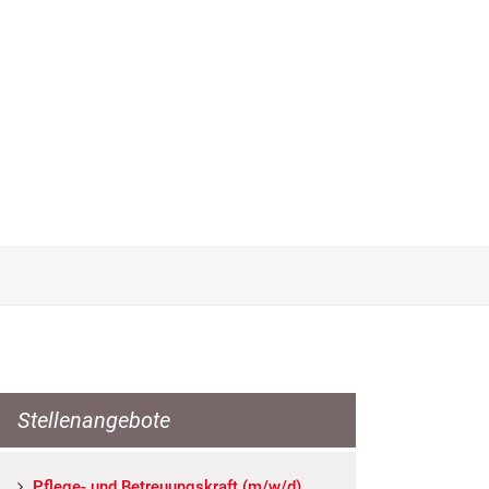
Stellenangebote
Pfle­ge- und Be­treu­ungs­kraft (m/w/d)