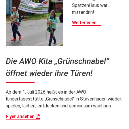
SpatzenHaus war
mittendrin!
Neukalen
Weiterlesen …
feiert
745.
Geburtstag
und
das
Die AWO Kita „Grünschnabel“
SpatzenHaus
war
öffnet wieder ihre Türen!
mittendrin!
Ab dem 1. Juli 2026 heißt es in der AWO
Kindertagesstätte „Grünschnabel“ in Stavenhagen wieder:
spielen, lachen, entdecken und gemeinsam wachsen.
Flyer ansehen