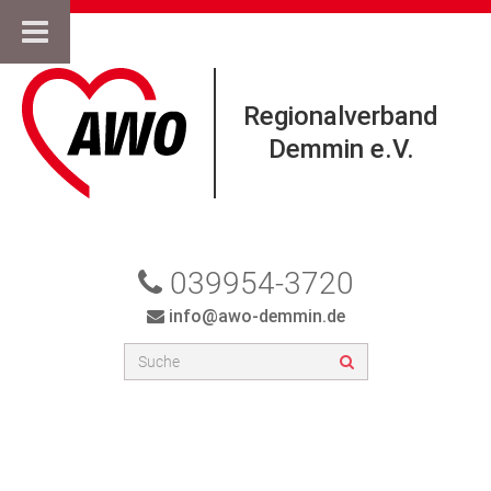
Regionalverband
Demmin e.V.
039954-3720
info@awo-demmin.de