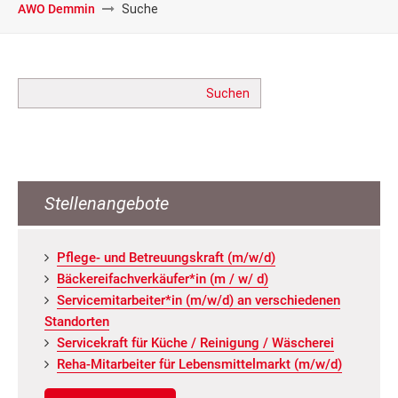
AWO Demmin
Suche
Suchbegriffe
Suchen
Stellenangebote
Pfle­ge- und Be­treu­ungs­kraft (m/w/d)
Bä­cke­rei­fach­ver­käu­fer*in (m / w/ d)
Ser­vice­mit­ar­bei­ter*in (m/w/d) an ver­schie­de­nen
Stand­or­ten
Ser­vice­kraft für Küche / Rei­ni­gung / Wä­sche­rei
Reha-Mit­ar­bei­ter für Le­bens­mit­tel­markt (m/w/d)