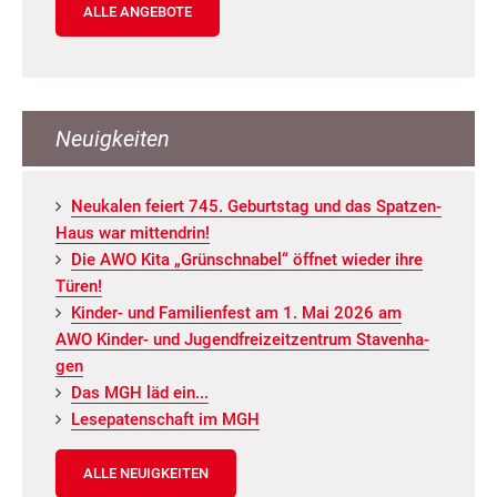
ALLE ANGEBOTE
Neuigkeiten
Neu­ka­len fei­ert 745. Ge­burts­tag und das Spat­zen­
Haus war mit­ten­drin!
Die AWO Kita „Grün­schna­bel“ öff­net wie­der ihre
Türen!
Kin­der- und Fa­mi­li­en­fest am 1. Mai 2026 am
AWO Kin­der- und Ju­gend­frei­zeit­zen­trum Staven­ha­
gen
Das MGH läd ein...
Le­se­pa­ten­schaft im MGH
ALLE NEUIGKEITEN